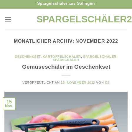
Skip
Spargelschäler aus Solingen
to
SPARGELSCHÄLER2
content
MONATLICHER ARCHIV:
NOVEMBER 2022
GESCHENKSET
,
KARTOFFELSCHÄLER
,
SPARGELSCHÄLER
,
SPARSCHÄLER
Gemüseschäler im Geschenkset
VERÖFFENTLICHT AM
15. NOVEMBER 2022
VON
CS
15
Nov.