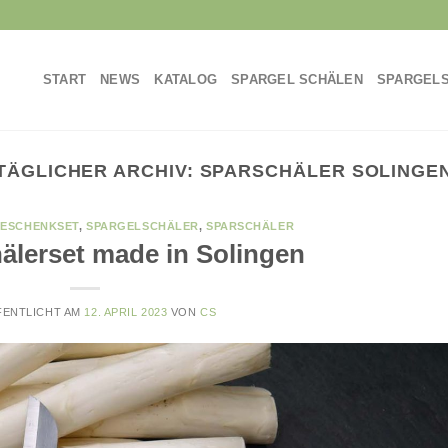
START
NEWS
KATALOG
SPARGEL SCHÄLEN
SPARGEL
TÄGLICHER ARCHIV:
SPARSCHÄLER SOLINGE
ESCHENKSET
,
SPARGELSCHÄLER
,
SPARSCHÄLER
älerset made in Solingen
FENTLICHT AM
12. APRIL 2023
VON
CS