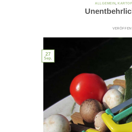
ALLGEMEIN
,
KARTOF
Unentbehrli
VERÖFFEN
27
Sep.