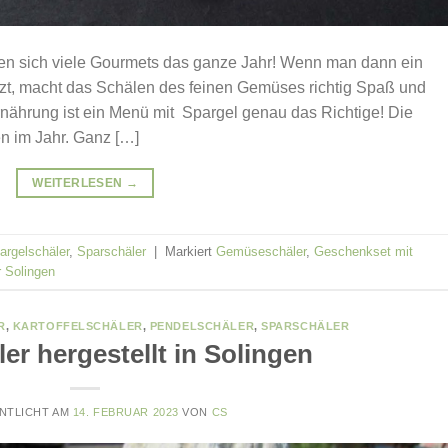
euen sich viele Gourmets das ganze Jahr! Wenn man dann ein
zt, macht das Schälen des feinen Gemüses richtig Spaß und
rnährung ist ein Menü mit Spargel genau das Richtige! Die
en im Jahr. Ganz […]
WEITERLESEN
→
argelschäler
,
Sparschäler
|
Markiert
Gemüseschäler
,
Geschenkset mit
 Solingen
R
,
KARTOFFELSCHÄLER
,
PENDELSCHÄLER
,
SPARSCHÄLER
er hergestellt in Solingen
NTLICHT AM
14. FEBRUAR 2023
VON
CS