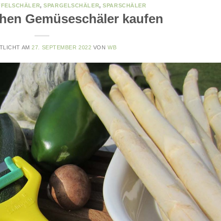
FELSCHÄLER
,
SPARGELSCHÄLER
,
SPARSCHÄLER
chen Gemüseschäler kaufen
TLICHT AM
27. SEPTEMBER 2022
VON
WB