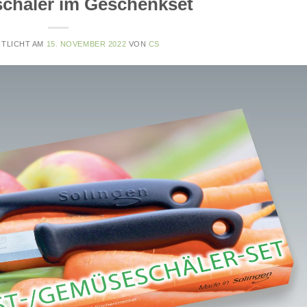
chäler im Geschenkset
TLICHT AM
15. NOVEMBER 2022
VON
CS