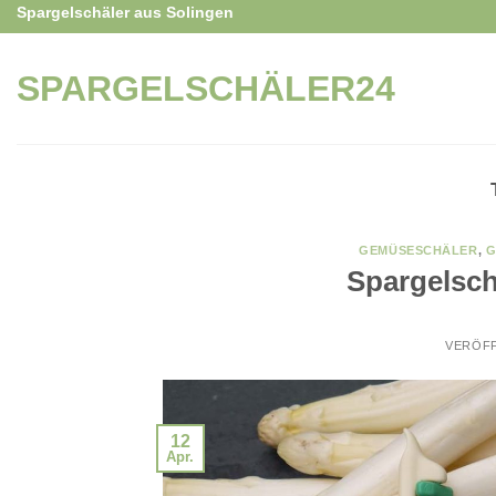
Skip
Spargelschäler aus Solingen
to
content
SPARGELSCHÄLER24
GEMÜSESCHÄLER
,
G
Spargelsch
VERÖF
12
Apr.