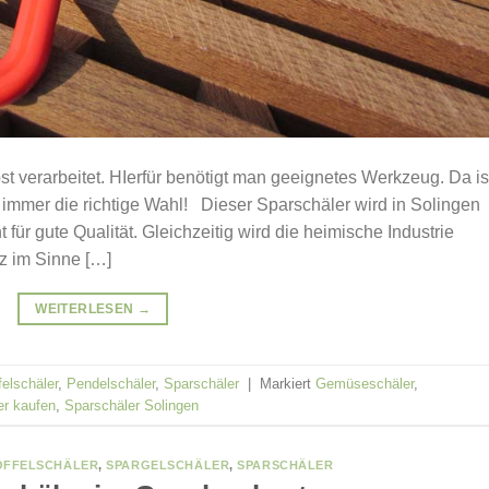
 verarbeitet. HIerfür benötigt man geeignetes Werkzeug. Da is
, immer die richtige Wahl! Dieser Sparschäler wird in Solingen
t für gute Qualität. Gleichzeitig wird die heimische Industrie
z im Sinne […]
WEITERLESEN
→
felschäler
,
Pendelschäler
,
Sparschäler
|
Markiert
Gemüseschäler
,
er kaufen
,
Sparschäler Solingen
OFFELSCHÄLER
,
SPARGELSCHÄLER
,
SPARSCHÄLER