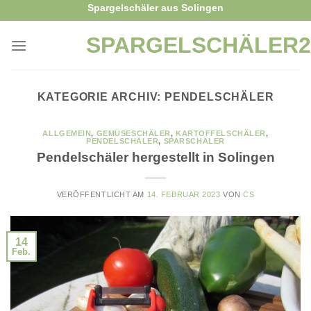
Skip
Spargelschäler aus Solingen
to
SPARGELSCHÄLER2
content
KATEGORIE ARCHIV:
PENDELSCHÄLER
ALLGEMEIN
,
GEMÜSESCHÄLER
,
KARTOFFELSCHÄLER
,
PENDELSCHÄLER
,
SPARSCHÄLER
Pendelschäler hergestellt in Solingen
VERÖFFENTLICHT AM
14. FEBRUAR 2023
VON
CS
14
Feb.