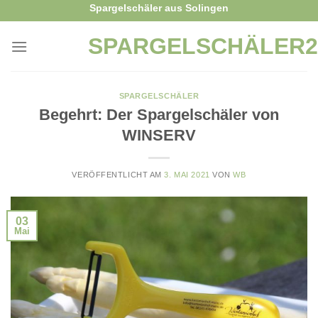
Skip
Spargelschäler aus Solingen
to
SPARGELSCHÄLER2
content
SPARGELSCHÄLER
Begehrt: Der Spargelschäler von
WINSERV
VERÖFFENTLICHT AM
3. MAI 2021
VON
WB
03
Mai